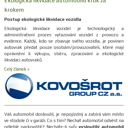
Ekologická likvidace automobilu krok za
krokem
Postup ekologické likvidace vozidla
Ekologická likvidace vozidel je technologický a
administrativní proces vyřazování vozidel z provozu a
evidence. Každý, kdo se zbavuje svého vozidla, je povinen
autovrak předat pouze osobám/provozovateli, které mají
oprávnění k výkupu, sběru, zpracování a ekologické
likvidaci autovraků.
Celý článek »
Váš automobil dosloužil, je nepojízdný a zabírá vám místo
ve stodole či v garáži. Co s tím? Nechat automobil odvést na
odlehlé parkoviště? Necháte-li svůj
vysloužilý automobil